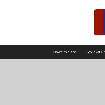
Przeskocz
do
treści
Nowe miejsce
Typ lokalu