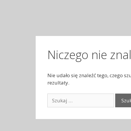
Niczego nie zna
Nie udało się znaleźć tego, czego s
rezultaty.
S
z
u
k
a